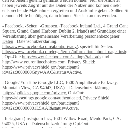
den Anbietern geltend gemacht werden können. Nur die Anbieter
haben jeweils Zugriff auf die Daten der Nutzer und können direkt
entsprechende Maßnahmen ergreifen und Auskünfte geben. Sollten S
dennoch Hilfe benötigen, dann können Sie sich an uns wenden.
- Facebook, -Seiten, -Gruppen, (Facebook Ireland Ltd., 4 Grand Cana
Square, Grand Canal Harbour, Dublin 2, Irland) auf Grundlage einer
Vereinbarung über gemeinsame Verarbeitung personenbezogener
Daten
- Datenschutzerklärung:
https://www.facebook.com/about/privacy/
, speziell für Seiten:
https://www.facebook.com/legal/terms/information_about_page_insig
, Opt-Out:
https://www.facebook.com/settings?tab=ads
und
http://www.youronlinechoices.com
, Privacy Shield:
https://www.privacyshield.gov/participant?
id=a2zt0000000GnywAAC&status=Active
.
- Google/ YouTube (Google LLC, 1600 Amphitheatre Parkway,
Mountain View, CA 94043, USA) – Datenschutzerklärung:
https://policies.google.com/privacy
, Opt-Out:
https://adssettings.google.com/authenticated
, Privacy Shield:
https://www.privacyshield.gov/participant?
id=a2zt000000001L5AAI&status=Active
.
- Instagram (Instagram Inc., 1601 Willow Road, Menlo Park, CA,
94025, USA) – Datenschutzerklärung/ Opt-Out: