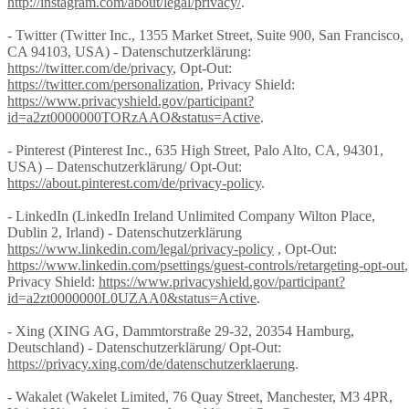
http://instagram.com/about/legal/privacy/
.
- Twitter (Twitter Inc., 1355 Market Street, Suite 900, San Francisco,
CA 94103, USA) - Datenschutzerklärung:
https://twitter.com/de/privacy
, Opt-Out:
https://twitter.com/personalization
, Privacy Shield:
https://www.privacyshield.gov/participant?
id=a2zt0000000TORzAAO&status=Active
.
- Pinterest (Pinterest Inc., 635 High Street, Palo Alto, CA, 94301,
USA) – Datenschutzerklärung/ Opt-Out:
https://about.pinterest.com/de/privacy-policy
.
- LinkedIn (LinkedIn Ireland Unlimited Company Wilton Place,
Dublin 2, Irland) - Datenschutzerklärung
https://www.linkedin.com/legal/privacy-policy
, Opt-Out:
https://www.linkedin.com/psettings/guest-controls/retargeting-opt-out
,
Privacy Shield:
https://www.privacyshield.gov/participant?
id=a2zt0000000L0UZAA0&status=Active
.
- Xing (XING AG, Dammtorstraße 29-32, 20354 Hamburg,
Deutschland) - Datenschutzerklärung/ Opt-Out:
https://privacy.xing.com/de/datenschutzerklaerung
.
- Wakalet (Wakelet Limited, 76 Quay Street, Manchester, M3 4PR,