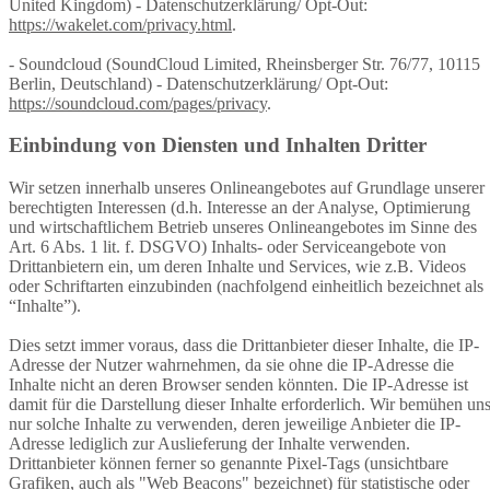
United Kingdom) - Datenschutzerklärung/ Opt-Out:
https://wakelet.com/privacy.html
.
- Soundcloud (SoundCloud Limited, Rheinsberger Str. 76/77, 10115
Berlin, Deutschland) - Datenschutzerklärung/ Opt-Out:
https://soundcloud.com/pages/privacy
.
Einbindung von Diensten und Inhalten Dritter
Wir setzen innerhalb unseres Onlineangebotes auf Grundlage unserer
berechtigten Interessen (d.h. Interesse an der Analyse, Optimierung
und wirtschaftlichem Betrieb unseres Onlineangebotes im Sinne des
Art. 6 Abs. 1 lit. f. DSGVO) Inhalts- oder Serviceangebote von
Drittanbietern ein, um deren Inhalte und Services, wie z.B. Videos
oder Schriftarten einzubinden (nachfolgend einheitlich bezeichnet als
“Inhalte”).
Dies setzt immer voraus, dass die Drittanbieter dieser Inhalte, die IP-
Adresse der Nutzer wahrnehmen, da sie ohne die IP-Adresse die
Inhalte nicht an deren Browser senden könnten. Die IP-Adresse ist
damit für die Darstellung dieser Inhalte erforderlich. Wir bemühen un
nur solche Inhalte zu verwenden, deren jeweilige Anbieter die IP-
Adresse lediglich zur Auslieferung der Inhalte verwenden.
Drittanbieter können ferner so genannte Pixel-Tags (unsichtbare
Grafiken, auch als "Web Beacons" bezeichnet) für statistische oder